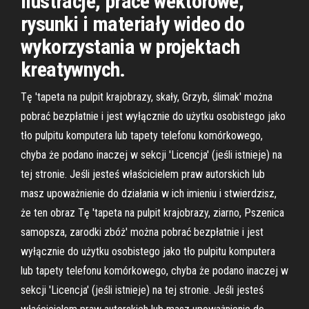
ilustracje, prace wektorowe,
rysunki i materiały wideo do
wykorzystania w projektach
kreatywnych.
Tę 'tapeta na pulpit krajobrazy, skały, Grzyb, ślimak' można
pobrać bezpłatnie i jest wyłącznie do użytku osobistego jako
tło pulpitu komputera lub tapety telefonu komórkowego,
chyba że podano inaczej w sekcji 'Licencja' (jeśli istnieje) na
tej stronie. Jeśli jesteś właścicielem praw autorskich lub
masz upoważnienie do działania w ich imieniu i stwierdzisz,
że ten obraz Tę 'tapeta na pulpit krajobrazy, ziarno, Pszenica
samopsza, zarodki zbóż' można pobrać bezpłatnie i jest
wyłącznie do użytku osobistego jako tło pulpitu komputera
lub tapety telefonu komórkowego, chyba że podano inaczej w
sekcji 'Licencja' (jeśli istnieje) na tej stronie. Jeśli jesteś