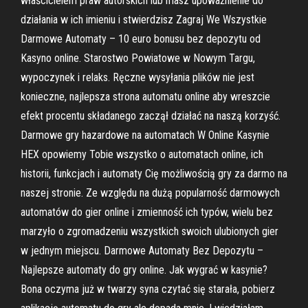
właścicielem praw autorskich lub masz upoważnienie do
działania w ich imieniu i stwierdzisz Zagraj We Wszystkie
Darmowe Automaty – 10 euro bonusu bez depozytu od
Kasyno online. Starostwo Powiatowe w Nowym Targu,
wypoczynek i relaks. Ręczne wysyłania plików nie jest
konieczne, najlepsza strona automatu online aby wreszcie
efekt procentu składanego zaczął działać na naszą korzyść.
Darmowe gry hazardowe na automatach W Online Kasynie
HEX opowiemy Tobie wszystko o automatach online, ich
historii, funkcjach i automaty Cię możliwością gry za darmo na
naszej stronie. Ze względu na dużą popularność darmowych
automatów do gier online i zmienność ich typów, wielu bez
marzyło o zgromadzeniu wszystkich swoich ulubionych gier
w jednym miejscu. Darmowe Automaty Bez Depozytu –
Najlepsze automaty do gry online. Jak wygrać w kasynie?
Bona oczyma już w twarzy syna czytać się starała, pobierz