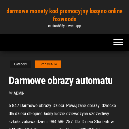
Skip
darmowe monety kod promocyjny kasyno online
to
foxwoods
the
casino888ytlr.web.app
content
Category
Grohs30914
Darmowe obrazy automatu
By
ADMIN
6 847 Darmowe obrazy Dzieci. Powiązane obrazy: dziecko
dla dzieci chłopiec ładny ludzie dziewczyna szczęśliwy
szkoła zabawa dzieci. 984 686 257. Dla Dzieci Studentów.