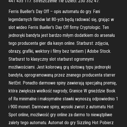
441 435 117. Streszczenie Tle Dzieci. 230 352 47.
Ferris Bueller’s Day Off – opis automatu do gry. Fani
legendarnych filmów lat 80-ych będą radować się, grając w
slot wideo Ferris Bueller’s Day Off firmy Cryptologic. Ten
jednoręki bandyta jest bardzo miłym dodatkiem do arsenału
tego producenta gier dla kasyn online. Starburst: zdjęcia,
obrazy, grafiki, wektory i filmy bez tantiem | Adobe Stock.
Starburst to klasyczny slot starburst ogromnymi
możliwościami. Jest kolorową grą slotową typu jednoręki
bandyta, oprogramowaną przez znanego producenta starrer
NetEnt. Ponadto darmowe spiny zawierają specjalną premię,
która zwiększa wielkość nagrody; Granice W gnieździe Book
of Ra minimalne i maksymalne stawki wynoszą odpowiednio 1
i 900 monet. Darmowe spiny, wysoki zwrot z automatu Hot
Spot online, możliwość gry online za darmo to niewątpliwe
zalety tego automatu. Automat do gry Sizzling Hot Pobierz