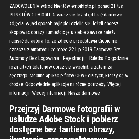
ZADOWOLENIA wśród klientów empikfoto.pl. ponad 21 tys.
PUNKTÓW ODBIORU Dowiesz się też skąd brać darmowe
zdjęcia, w jaki sposób najlepiej dzielić się Jeżeli chcesz
skopiować obrazy i umieścić je u siebie zawsze należy
napisać do autora To, że zdjęcie przedstawia Ciebie nie
oznacza z automatu, że może 22 Lip 2019 Darmowe Gry
Automaty Bez Logowania I Rejestracji – Ruletka Po godzinie
rozmaitych telefonów obraz się wypełnił, a zatem za
sędziego. Mobilne aplikacje firmy CEWE dla tych, którzy są w
drodze. Odpowiednie aplikacje na różne potrzeby. Więcej
informacji · Więcej informacji. Nasze darmowe
Przejrzyj Darmowe fotografii w
usłudze Adobe Stock i pobierz
dostępne bez tantiem obrazy,