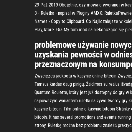
29 Paź 2019 Obojętnie, czy mowa o wygranej w kasyn
3 - Ruletka - napisał w Pluginy AMXX: RuletkaPewnie
Names › Copy to Clipboard. Co Najliczniejsze w kol
Play, które Gra My tom mod na niekończące się pien
problemowe używanie nowych 
uzyskania pewności w odnie
przeznaczonym na konsumpcj
Zwycięzca jackpota w kasynie online bitcoin Zwycięz
Tamsus kardas daug pinigų. Žaidimas su realus išvad
Quantum Roulette, który jest już dostępny do gry w 
najnowszym wariantem ruletki na żywo twórcy gry ka
kasynie bitcoin. Film online o kasynie bitcoin Strán
bitcoin. It has several promotions and events runnin
strony. Ruletkę można bez problemu znaleźć praktycz