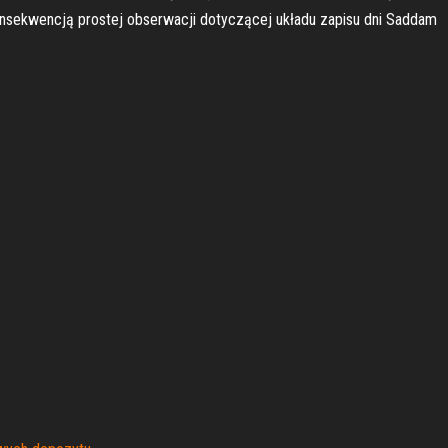
konsekwencją prostej obserwacji dotyczącej układu zapisu dni Saddam