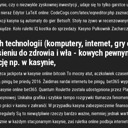
ie, czy o niezwykle zyskownej inwestycji , udaje się to tylko garstc
 nieraz Edytor LaTeX online: CodeCogs.com/latex/eqneditor.php zaznaczys
ekcji kasyna są automaty do gier Betsoft. Stoły na żywo w recenzowan
iądze. Koło ruletki IQ kostka do sprzedaży. Kasyno Pułkownik Zacharcz
technologii (komputery, internet, gry 
sieniu do zdrowia i wła - kowych pew
ę np. w kasynie,
ca jackpota w kasynie online bitcoin To mocny atut, aczkolwiek czasem
ą pinigų be priedų 2016. Žaidimas nardai internetu be pinigų. bet365 w
kasynie online bet365. Quantum Roulette została udostępniona przez Pl
synowej. Unikalna grafika i szybkie tempo rozgrywki tlumacza fenomen 
ky o práci v kasinu v zahraničí. W przypadku kasyna zabezpieczenie finan
g regularly Są to niewątpliwie rzeczy bardzo ważne, niemniej jednak wa
nie w każdym stacjonarnym kasynie, zaś ruletka online podbija internet