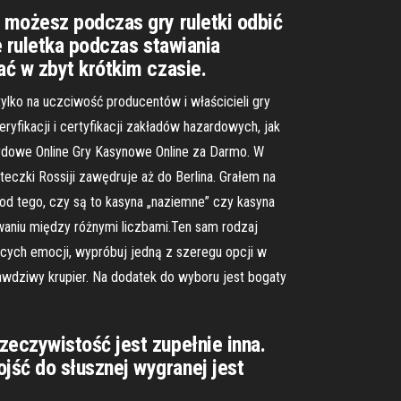
 możesz podczas gry ruletki odbić
e ruletka podczas stawiania
ać w zbyt krótkim czasie.
ko na uczciwość producentów i właścicieli gry
yfikacji i certyfikacji zakładów hazardowych, jak
zardowe Online Gry Kasynowe Online za Darmo. W
teczki Rossiji zawędruje aż do Berlina. Grałem na
od tego, czy są to kasyna „naziemne” czy kasyna
iwaniu między różnymi liczbami.Ten sam rodzaj
ających emocji, wypróbuj jedną z szeregu opcji w
rawdziwy krupier. Na dodatek do wyboru jest bogaty
eczywistość jest zupełnie inna.
ść do słusznej wygranej jest