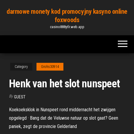
Skip
darmowe monety kod promocyjny kasyno online
to
foxwoods
the
casino888ytlr.web.app
content
Category
Grohs30914
Henk van het slot nunspeet
By
GUEST
Koekoeksklok in Nunspeet rond middernacht het zwijgen
opgelegd · Bang dat de Veluwse natuur op slot gaat? Geen
paniek, zegt de provincie Gelderland