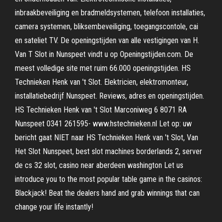
inbraakbeveiliging en bradmeldsystemen, telefoon installaties,
camera systemen, bliksembeveiliging, toegangscontole, cai
en sateliet TV. De openingstijden van alle vestigingen van H.
Van T Slot in Nunspeet vindt u op Openingstijden.com. De
meest volledige site met ruim 66.000 openingstijden. HS
Technieken Henk van 't Slot. Elektricien, elektromonteur,
installatiebedrijf Nunspeet. Reviews, adres en openingstijden.
HS Technieken Henk van 't Slot Marconiweg 6 8071 RA
Nunspeet 0341 261595- www.hstechnieken.nl Let op: uw
bericht gaat NIET naar HS Technieken Henk van 't Slot, Van
Het Slot Nunspeet, best slot machines borderlands 2, server
de cs 32 slot, casino near aberdeen washington Let us
introduce you to the most popular table game in the casinos:
Blackjack! Beat the dealers hand and grab winnings that can
change your life instantly!