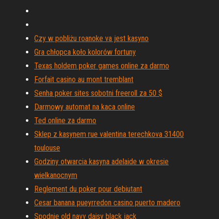
Czy w pobliżu roanoke va jest kasyno
Gra chłopca koło kolorów fortuny
Texas holdem poker games online za darmo
Forfait casino au mont tremblant
Senha poker sites sobotni freeroll za 50 $
Darmowy automat na kaca online
Ted online za darmo
Sklep z kasynem rue valentina terechkova 31400
toulouse
Godziny otwarcia kasyna adelaide w okresie
wielkanocnym
Reglement du poker pour debiutant
Cesar banana pueyrredon casino puerto madero
Spodnie old navy daisy black jack