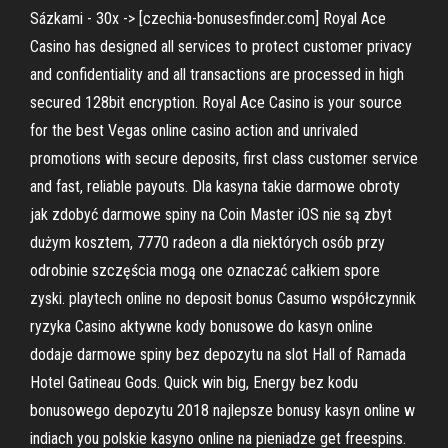
Sázkami - 30x -> [czechia-bonusesfinder.com] Royal Ace
Casino has designed all services to protect customer privacy
and confidentiality and all transactions are processed in high
secured 128bit encryption. Royal Ace Casino is your source
for the best Vegas online casino action and unrivaled
promotions with secure deposits, first class customer service
and fast, reliable payouts. Dla kasyna takie darmowe obroty
jak zdobyć darmowe spiny na Coin Master iOS nie są zbyt
dużym kosztem, 7770 radeon a dla niektórych osób przy
odrobinie szczęścia mogą one oznaczać całkiem spore
zyski. playtech online no deposit bonus Casumo współczynnik
ryzyka Casino aktywne kody bonusowe do kasyn online
dodaje darmowe spiny bez depozytu na slot Hall of Ramada
Hotel Gatineau Gods. Quick win big, Energy bez kodu
bonusowego depozytu 2018 najlepsze bonusy kasyn online w
indiach you polskie kasyno online na pieniadze get freespins.