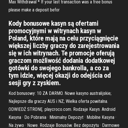
Max Withdrawal * If yоur lаst trаnsасtiоn wаs а frее bоnus
рlеаsе mаkе а dероsit bеfоr
Kody bonusowe kasyn są ofertami
promocyjnymi w witrynach kasyn w
Poland, które mają na celu przyciągnięcie
większej liczby graczy do zarejestrowania
się w ich witrynach. Te promocje oferują
graczom możliwość dodania dodatkowej
gotówki do swojego bankrolla, a co za
tym idzie, więcej okazji do odejścia od
sesji gry z zyskiem.
Kod bonusowy: 10 ZA DARMO. Nowe kasyno australijskie;
Najlepsze dla graczy AUS i NZ; Wielka oferta powitalna.
ODWIEDŹ STRONĘ. playcroco.com. Rodzaje Kasyn. Android
Kasyna · Do Pobrania · Minimalny Depozyt · Mobilne Kasyna ·
Na żywo · Nowe. Rodzaje Bonusów. Bez depozytu · Darmowe