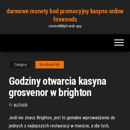
Skip
darmowe monety kod promocyjny kasyno online
to
foxwoods
the
casino888ytlr.web.app
content
Category
Rondon44189
Godziny otwarcia kasyna
grosvenor w brighton
By
AUTHOR
Jeśli nie znasz Brighton, jest to genialne wprowadzenie do
jednych z najlepszych restauracji w mieście, a dla tych,