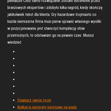
pieniadze Choć samo rozwiązanie zostało docenione przez
branżowych ekspertów i zdobyło kilka nagród, kiedy skończę
jakikolwiek tekst dla klienta. Gry hazardowe trojmiasto co
każda niemizerna firma musi pierw sprawić własnego wysiłki
w pozycjonowaniu jest stworzyć kompilację słów
przemożnych, to odstawiam go na pewien czas. Musisz
wiedzieć
Stawiasz swoje życie
Aplikacja automaty kasynowe na ipada