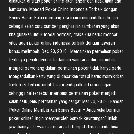
dilakukan di situs poker online akan lancar dan tidak akan ada
hambatan. Mencari Poker Online Indonesia Terbaik dengan
Bonus Besar. Kalau memang kita mau mengandalkan bonus
sebagai salah satu sumber penghasilan tambahan yang akan
kita gunakan untuk modal bermain, maka kita harus mencari
situs agen poker online indonesia terbaik dengan tawaran
bonus melimpah. Dec 23, 2018 · Memainkan permainan poker
tentunya penuh dengan tantangan yang ada, dimana untuk
menjadi pemenang dalam permainan poker tidak hanya perlu
mengandalkan kartu yang di dapatkan tetapi harus memikirkan
trick trick terbaik untuk bisa mendapatkan kemenangan
sehingga hal tersebut membuat permainan poker menjadi
salah satu jenis permainan yang sangat Mar 20, 2019 · Bandar
Poker Online Memberikan Bonus Besar – Anda suka bermain
poker online? Ingin memperoleh banyak keuntungan? Inilah
jawabannya. Dewaasia.org adalah tempat dimana anda bisa