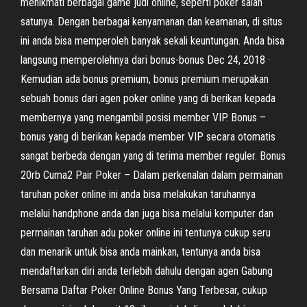
menikmati berbagai game judi online, seperti poker salah
satunya. Dengan berbagai kenyamanan dan keamanan, di situs
ini anda bisa memperoleh banyak sekali keuntungan. Anda bisa
langsung memperolehnya dari bonus-bonus Dec 24, 2018 ·
Kemudian ada bonus premium, bonus premium merupakan
sebuah bonus dari agen poker online yang di berikan kepada
membernya yang mengambil posisi member VIP. Bonus –
bonus yang di berikan kepada member VIP secara otomatis
sangat berbeda dengan yang di terima member reguler. Bonus
20rb Cuma2 Pair Poker – Dalam perkenalan dalam permainan
taruhan poker online ini anda bisa melakukan taruhannya
melalui handphone anda dan juga bisa melalui komputer dan
permainan taruhan adu poker online ini tentunya cukup seru
dan menarik untuk bisa anda mainkan, tentunya anda bisa
mendaftarkan diri anda terlebih dahulu dengan agen Gabung
Bersama Daftar Poker Online Bonus Yang Terbesar, cukup