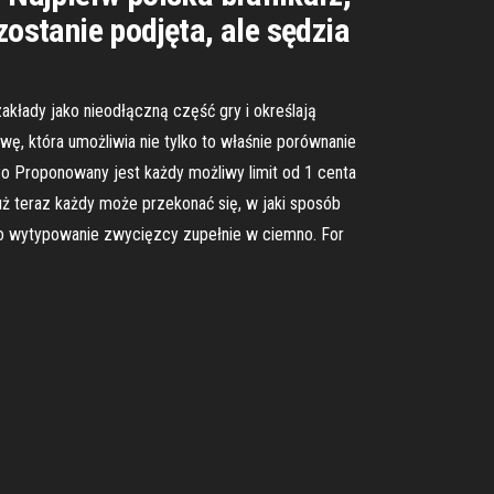
zostanie podjęta, ale sędzia
akłady jako nieodłączną część gry i określają
ę, która umożliwia nie tylko to właśnie porównanie
 Proponowany jest każdy możliwy limit od 1 centa
Już teraz każdy może przekonać się, w jaki sposób
o wytypowanie zwycięzcy zupełnie w ciemno. For