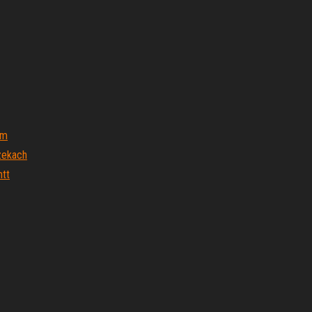
em
rzekach
mtt