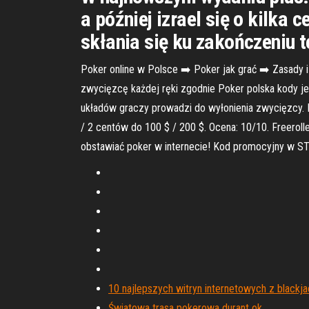
a później izrael się o kilka
skłania się ku zakończeniu 
Poker online w Polsce ➡️ Poker jak grać ➡️ Zasady i
zwycięzcę każdej ręki zgodnie Poker polska kody je
układów graczy prowadzi do wyłonienia zwycięzcy.
/ 2 centów do 100 $ / 200 $. Ocena: 10/10. Freerolle
obstawiać poker w internecie! Kod promocyjny w S
10 najlepszych witryn internetowych z blackj
Światowa trasa pokerowa durant ok