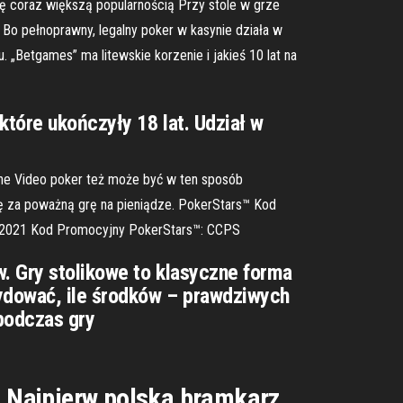
ię coraz większą popularnością Przy stole w grze
o pełnoprawny, legalny poker w kasynie działa w
. „Betgames” ma litewskie korzenie i jakieś 10 lat na
tóre ukończyły 18 lat. Udział w
ine Video poker też może być w ten sposób
ę za poważną grę na pieniądze. PokerStars™ Kod
h. 2021 Kod Promocyjny PokerStars™: CCPS
. Gry stolikowe to klasyczne forma
cydować, ile środków – prawdziwych
 podczas gry
 Najpierw polska bramkarz,