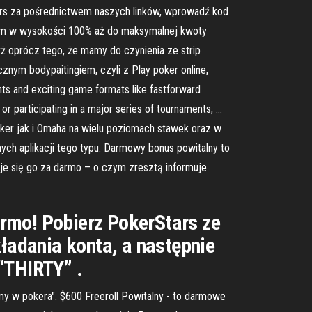
tars za pośrednictwem naszych linków, wprowadź kod
em w wysokości 100% aż do maksymalnej kwoty
yż oprócz tego, że mamy do czynienia ze strip
cznym bodypaitingiem, czyli z Play poker online,
nts and exciting game formats like fastforward
 or participating in a major series of tournaments, …
oker jak i Omaha na wielu poziomach stawek oraz w
ych aplikacji tego typu. Darmowy bonus powitalny to
je się go za darmo – o czym zresztą informuje
rmo! Pobierz PokerStars ze
adania konta, a następnie
“THIRTY” .
y w pokera". $600 Freeroll Powitalny - to darmowe